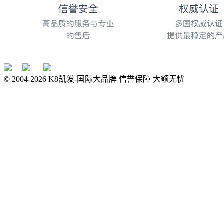
© 2004-
2026
K8凯发-国际大品牌 信誉保障 大额无忧