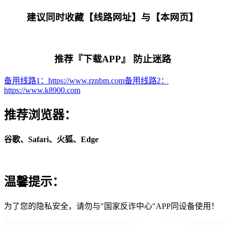
建议同时收藏【线路网址】与【本网页】
推荐『下载APP』 防止迷路
备用线路
1
：
https://www.rznbm.com
备用线路
2
：
https://www.k8900.com
推荐浏览器：
谷歌、Safari、火狐、Edge
温馨提示：
为了您的隐私安全，请勿与"国家反诈中心"APP同设备使用！