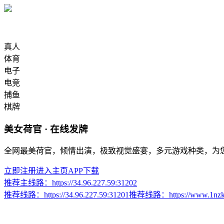
真人
体育
电子
电竞
捕鱼
棋牌
美女荷官 · 在线发牌
全网最美荷官，倾情出演，极致视觉盛宴，多元游戏种类，为
立即注册
进入主页
APP下载
推荐主线路：
https://34.96.227.59:31202
推荐线路：
https://34.96.227.59:31201
推荐线路：
https://www.1nz