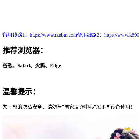
备用线路
1
：
https://www.rznbm.com
备用线路
2
：
https://www.k89
推荐浏览器：
谷歌、Safari、火狐、Edge
温馨提示：
为了您的隐私安全，请勿与"国家反诈中心"APP同设备使用！