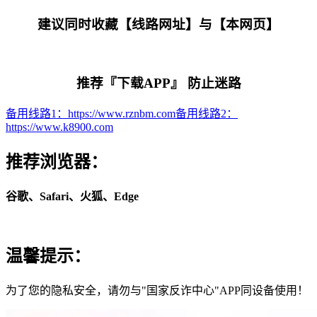
建议同时收藏【线路网址】与【本网页】
推荐『下载APP』 防止迷路
备用线路
1
：
https://www.rznbm.com
备用线路
2
：
https://www.k8900.com
推荐浏览器：
谷歌、Safari、火狐、Edge
温馨提示：
为了您的隐私安全，请勿与"国家反诈中心"APP同设备使用！