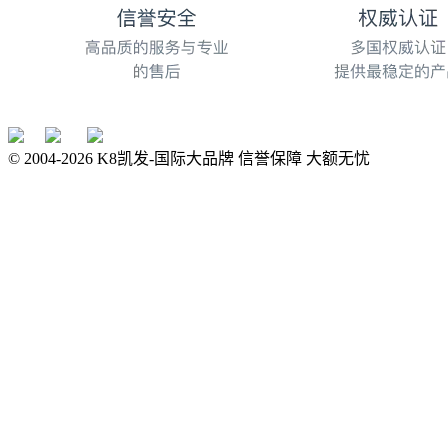
© 2004-
2026
K8凯发-国际大品牌 信誉保障 大额无忧