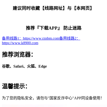
建议同时收藏【线路网址】与【本网页】
推荐『下载APP』 防止迷路
备用线路
1
：
https://www.rznbm.com
备用线路
2
：
https://www.k8900.com
推荐浏览器：
谷歌、Safari、火狐、Edge
温馨提示：
为了您的隐私安全，请勿与"国家反诈中心"APP同设备使用！