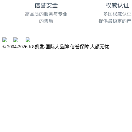
© 2004-
2026
K8凯发-国际大品牌 信誉保障 大额无忧