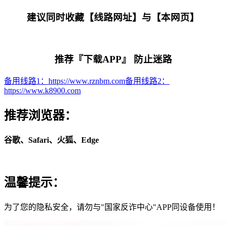
建议同时收藏【线路网址】与【本网页】
推荐『下载APP』 防止迷路
备用线路
1
：
https://www.rznbm.com
备用线路
2
：
https://www.k8900.com
推荐浏览器：
谷歌、Safari、火狐、Edge
温馨提示：
为了您的隐私安全，请勿与"国家反诈中心"APP同设备使用！