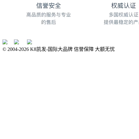
© 2004-
2026
K8凯发-国际大品牌 信誉保障 大额无忧