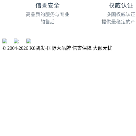
© 2004-
2026
K8凯发-国际大品牌 信誉保障 大额无忧